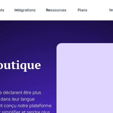
nts
Intégrations
Ressources
Plans
Se
outique
déclarent être plus 
 dans leur langue 
t conçu notre plateforme 
simplifier et rendre plus 