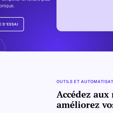
onique. 
E D'ESSAI
OUTILS ET AUTOMATISA
Accédez aux 
améliorez vo