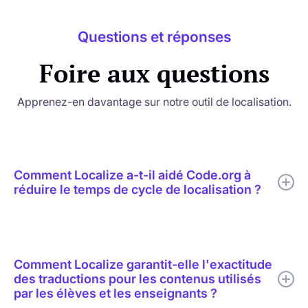
Questions et réponses
Foire aux questions
Apprenez-en davantage sur notre outil de localisation.
Comment Localize a-t-il aidé Code.org à
réduire le temps de cycle de localisation ?
Localize a aidé Code.org à combiner la traduction par IA, la
révision humaine ciblée, l'édition en contexte, la prise en
charge des glossaires et la publication en temps réel dans un
Comment Localize garantit-elle l'exactitude
seul flux de travail de localisation.
des traductions pour les contenus utilisés
par les élèves et les enseignants ?