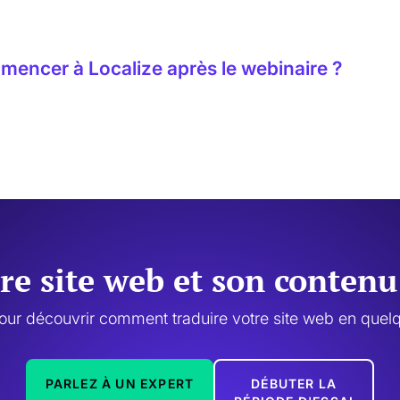
geons à inviter vos collègues qui pourraient en bénéficier ou
encer à Localize après le webinaire ?
i gratuit, réserver une démonstration personnalisée ou discu
ier votre installation.
tre site web et son conten
our découvrir comment traduire votre site web en quelq
PARLEZ À UN EXPERT
DÉBUTER LA