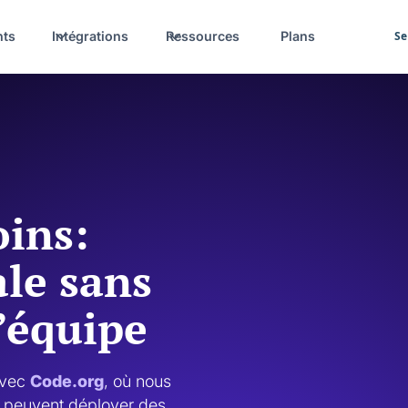
nts
Intégrations
Ressources
Plans
Se
oins:
le sans
’équipe
vec 
Code.org
, où nous 
peuvent déployer des 