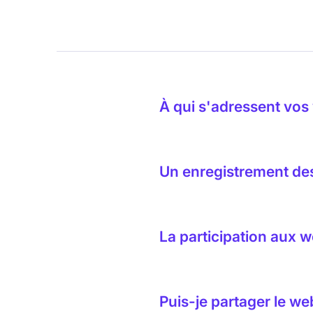
À qui s'adressent vos
Nos sujets seront variés ; no
toute personne chargée d'éten
Un enregistrement des 
vous débutiez, nos webinaires
Oui. Si vous vous inscrivez, 
l'événement, même si vous ne 
La participation aux w
webinaires précédents.
Non. Nos webinaires sont grat
Puis-je partager le w