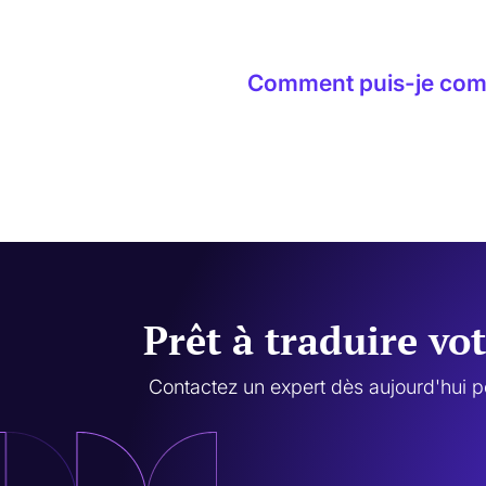
Absolument. Nous vous encoura
visionnage à la demande.
Comment puis-je comm
Vous pouvez démarrer un essa
équipe commerciale pour planif
Prêt à traduire vo
Contactez un expert dès aujourd'hui p