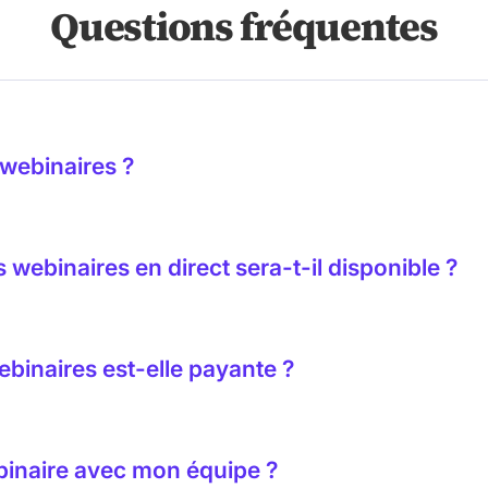
Questions fréquentes
 webinaires ?
us encourageons les équipes web et marketing, les développeur
dre la présence internationale d'une entreprise. Que vous tra
webinaires en direct sera-t-il disponible ?
 vous apporteront des informations concrètes et exploitables
vous recevrez un courriel contenant l'enregistrement complet
pouvez pas y assister en direct. Nous mettrons également à j
ebinaires est-elle payante ?
uits.
ebinaire avec mon équipe ?