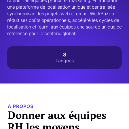
ralentir les équipes produit et marketing. En adoptant 
une plateforme de localisation unique et centralisée 
synchronisant les projets web et email, WorkBuzz a 
réduit ses coûts opérationnels, accéléré les cycles de 
localisation et fourni aux équipes une source unique de 
référence pour le contenu global.
8
Langues
À PROPOS
Donner aux équipes
RH les moyens