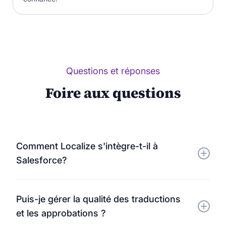
Questions et réponses
Foire aux questions
Comment Localize s'intègre-t-il à
Salesforce?
Localize se connecte à votre instance Salesforce
Puis-je gérer la qualité des traductions
pour détecter et traduire le contenu destiné aux
et les approbations ?
clients, notamment les articles de la base de