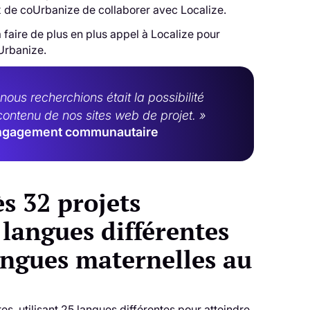
x de coUrbanize de collaborer avec Localize.
 faire de plus en plus appel à Localize pour
oUrbanize.
nous recherchions était la possibilité
contenu de nos sites web de projet. »
 d'engagement communautaire
s 32 projets
langues différentes
langues maternelles au
, utilisant 25 langues différentes pour atteindre