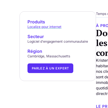
Temps d
Produits
À PR
Localize pour internet
Don
Secteur
le
Logiciel d'engagement communautaire
co
Région
Cambridge, Massachusetts
Kriste
habita
PARLEZ À UN EXPERT
nos cl
sont de
immobi
quotid
direct
LE P