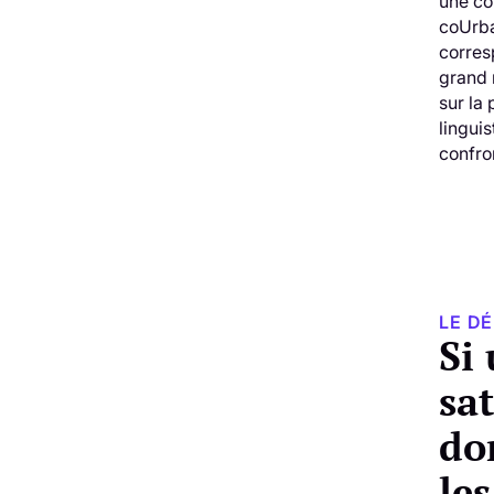
une co
coUrba
corres
grand 
sur la
linguis
confro
LE DÉ
Si
sa
do
le