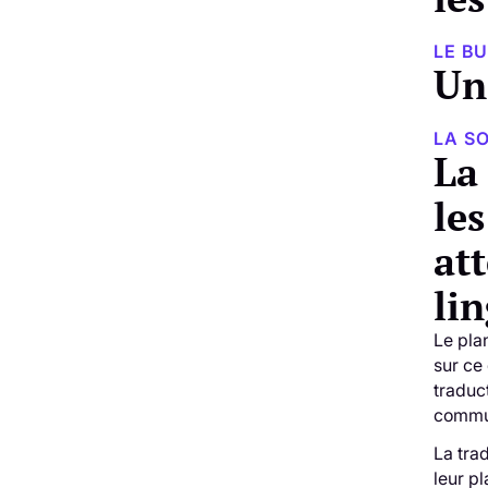
LE B
Un
LA S
La
le
att
lin
Le pla
sur ce 
traduc
communa
La tra
leur pl