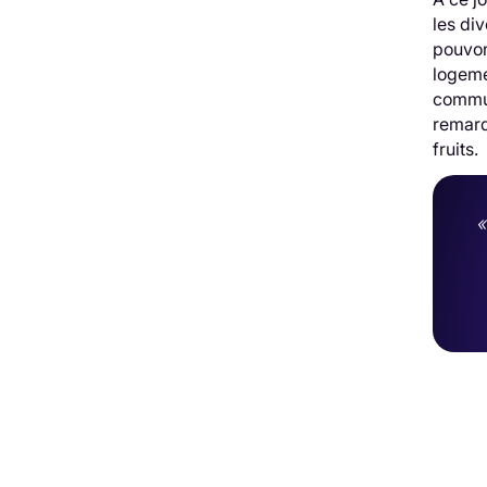
les di
pouvon
logeme
commun
remarq
fruits.
«