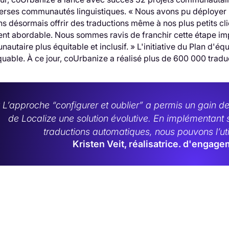
verses communautés linguistiques. « Nous avons pu déployer p
s désormais offrir des traductions même à nos plus petits cli
nt abordable. Nous sommes ravis de franchir cette étape i
autaire plus équitable et inclusif. » L'initiative du Plan d'éq
uable. À ce jour, coUrbanize a réalisé plus de 600 000 traduct
 L’approche “configurer et oublier” a permis un gain d
de Localize une solution évolutive. En implémentant
traductions automatiques, nous pouvons l’util
Kristen Veit, réalisatrice. d'enga