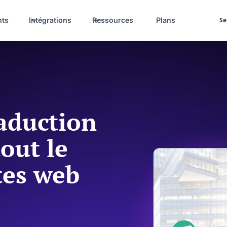
nts
Intégrations
Ressources
Plans
Se
aduction
out le
tes web