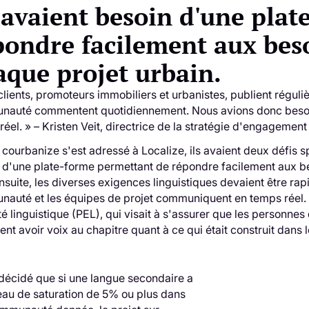
s avaient besoin d'une pla
pondre facilement aux beso
aque projet urbain.
clients, promoteurs immobiliers et urbanistes, publient régul
auté commentent quotidiennement. Nous avions donc besoin 
réel. » – Kristen Veit, directrice de la stratégie d'engageme
courbanize s'est adressé à Localize, ils avaient deux défis sp
 d'une plate-forme permettant de répondre facilement aux be
 Ensuite, les diverses exigences linguistiques devaient être r
auté et les équipes de projet communiquent en temps réel. L
é linguistique (PEL), qui visait à s'assurer que les personnes 
nt avoir voix au chapitre quant à ce qui était construit dans l
t décidé que si une langue secondaire a
eau de saturation de 5% ou plus dans