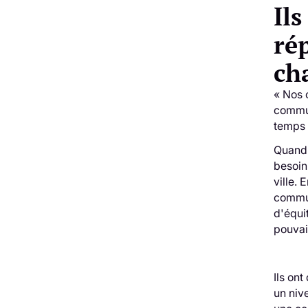
Il
ré
ch
« Nos 
commun
temps 
Quand 
besoin
ville.
commun
d'équit
pouvaie
Ils on
un niv