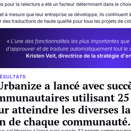
s pour la relecture a été un facteur déterminant dans le choi
 et à mesure que leur entreprise se développe, ils continuent à
r des traductions de haute qualité pour tous les projets de c
« L’une des fonctionnalités les plus importantes que 
d’approuver et de traduire automatiquement tout le 
Kristen Veit, directrice de la stratégie
RÉSULTATS
Urbanize a lancé avec succè
mmunautaires utilisant 25 
ur atteindre les diverses 
in de chaque communauté.
our, coUrbanize a lancé avec succès 32 projets communautaires