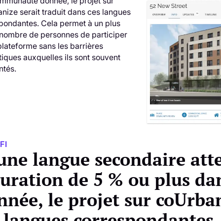
mmunauté donnée, le projet sur
nize serait traduit dans ces langues
pondantes. Cela permet à un plus
nombre de personnes de participer
 plateforme sans les barrières
tiques auxquelles ils sont souvent
ntés.
FI
 une langue secondaire att
turation de 5 % ou plus 
nnée, le projet sur coUrba
s langues correspondantes.