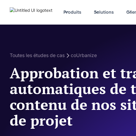
Produits
Solutions
Clie
Toutes les études de cas
coUrbanize
Approbation et tr
automatiques de t
contenu de nos si
de projet