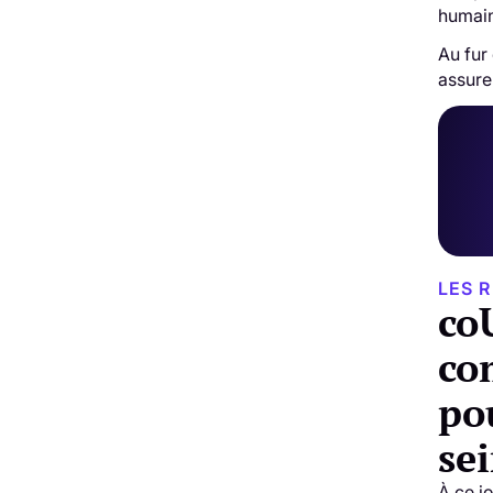
humain
Au fur
assure
LES 
co
co
po
se
À ce j