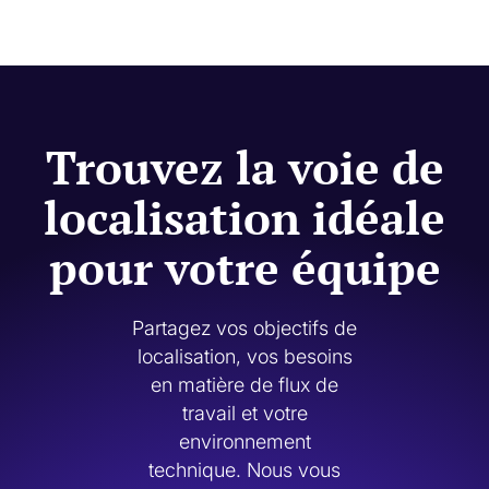
JavaScript personnalisées, ainsi que le contenu du centre
L'accompagnement en Localize comprend l'intégration et la
d'aide Zendesk et la documentation développeur ReadMe,
planification de la mise en œuvre pour assurer le succès du
réduisant ainsi l'effort de développement jusqu'à 70 % par
lancement de votre équipe, ainsi qu'un soutien tout au long du
rapport à une implémentation manuelle.
processus. Après le lancement, cet accompagnement se
poursuit par des points de contrôle stratégiques et une
optimisation continue, permettant aux équipes de réduire leurs
Trouvez la voie de
coûts opérationnels jusqu'à 50 % à mesure que le volume de
contenu et le nombre de langues augmentent.
localisation idéale
pour votre équipe
Partagez vos objectifs de
localisation, vos besoins
en matière de flux de
travail et votre
environnement
technique. Nous vous