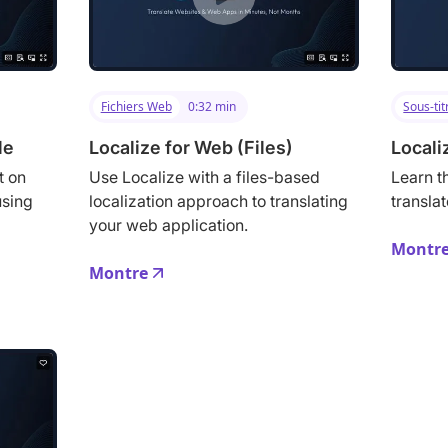
Fichiers Web
0:32 min
Sous-tit
le
Localize for Web (Files)
Locali
t on
Use Localize with a files-based
Learn t
using
localization approach to translating
transla
your web application.
Montr
Montre