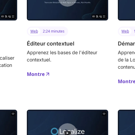
Web
2:24 minutes
Web
Éditeur contextuel
Démarr
Apprenez les bases de l'éditeur
Apprene
aliser
contextuel.
de la L
cation
contenu
Montre
Montr