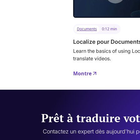
Documents
0:12 min
Localize pour Document
Learn the basics of using Loc
translate videos.
Montre
Prêt à traduire vo
Contactez un expert dès aujourd'hui p