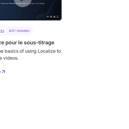
res
4:01 minutes
ze pour le sous-titrage
he basics of using Localize to
te videos.
e